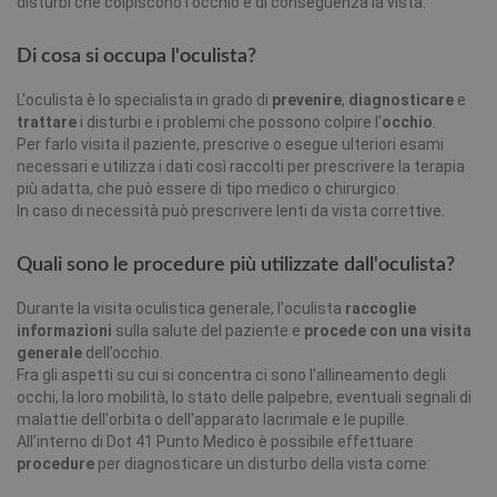
disturbi che colpiscono l'occhio e di conseguenza la vista.
Di cosa si occupa l'oculista?
L'oculista è lo specialista in grado di
prevenire
,
diagnosticare
e
trattare
i disturbi e i problemi che possono colpire l'
occhio
.
Per farlo visita il paziente, prescrive o esegue ulteriori esami
necessari e utilizza i dati così raccolti per prescrivere la terapia
più adatta, che può essere di tipo medico o chirurgico.
In caso di necessità può prescrivere lenti da vista correttive.
Quali sono le procedure più utilizzate dall'oculista?
Durante la visita oculistica generale, l'oculista
raccoglie
informazioni
sulla salute del paziente e
procede con una visita
generale
dell’occhio.
Fra gli aspetti su cui si concentra ci sono l'allineamento degli
occhi, la loro mobilità, lo stato delle palpebre, eventuali segnali di
malattie dell'orbita o dell'apparato lacrimale e le pupille.
All’interno di Dot 41 Punto Medico è possibile effettuare
procedure
per diagnosticare un disturbo della vista come: