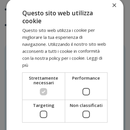
elementare.
×
A 8 anni perché spesso a questa età si presenta la miopia
Questo sito web utilizza
cosiddetta “scolare”.
cookie
Successivamente proseguire con visite oculistiche
Questo sito web utilizza i cookie per
periodiche a seconda delle indicazioni fornite dall'oculista.
migliorare la tua esperienza di
navigazione. Utilizzando il nostro sito web
acconsenti a tutti i cookie in conformità
Prenotazione online
con la nostra policy per i cookie.
Leggi di
Clicca sulla prestazione per prenotare subito
più
Strettamente
Performance
necessari
CAMPO VISIVO
PRENOTA
ESAME OCT
PRENOTA
Targeting
Non classificati
FUNDUS OCULI
PRENOTA
PRIMA VISITA OCULISTICA
PRENOTA