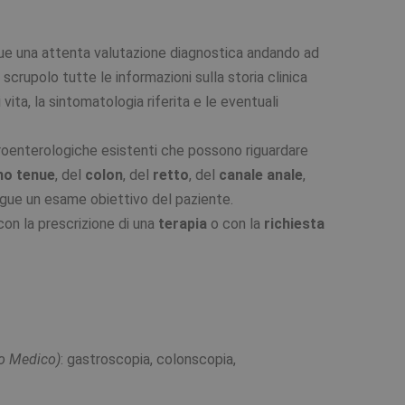
egue una attenta valutazione diagnostica andando ad
crupolo tutte le informazioni sulla storia clinica
 vita, la sintomatologia riferita e le eventuali
oenterologiche esistenti che possono riguardare
no tenue
, del
colon
, del
retto
, del
canale anale
,
egue un esame obiettivo del paziente.
con la prescrizione di una
terapia
o con la
richiesta
to Medico)
: gastroscopia, colonscopia,