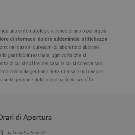
ge una sintomatologia a carico di uno o più organi
iore di stomaco
,
dolore addominale
,
stitichezza
rni; nel caso in cui esami di laboratorio abbiano
llo gastrico-intestinale; ogni volta che si
te di cui si soffre; nel caso in cui si conviva con
roblemi nella gestione della stessa e nel caso in
 sulla gestione della malattia di cui si soffre.
Orari di Apertura
da Lunedì a Venerdì