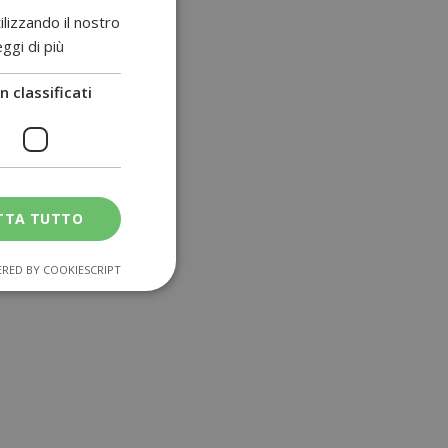
ilizzando il nostro
ggi di più
 classificati
colite ulcerosa
TTA TUTTO
RED BY COOKIESCRIPT