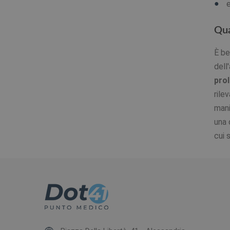
Qua
È be
dell
pro
rile
mani
una 
cui 