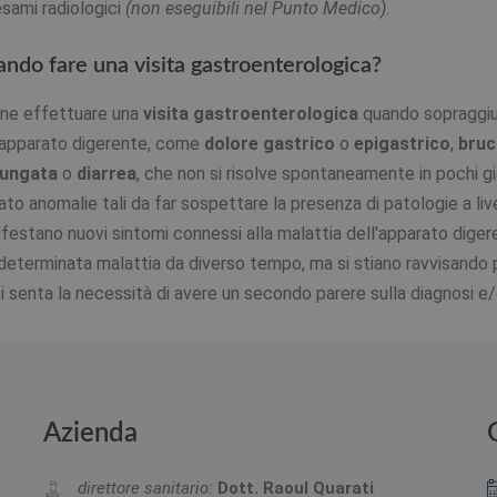
esami radiologici
(non eseguibili nel Punto Medico)
.
ndo fare una visita gastroenterologica?
ne effettuare una
visita gastroenterologica
quando sopraggiun
'apparato digerente, come
dolore gastrico
o
epigastrico
,
bruc
lungata
o
diarrea
, che non si risolve spontaneamente in pochi gio
vato anomalie tali da far sospettare la presenza di patologie a live
festano nuovi sintomi connessi alla malattia dell'apparato digeren
determinata malattia da diverso tempo, ma si stiano ravvisando p
si senta la necessità di avere un secondo parere sulla diagnosi e/o
Azienda
direttore sanitario:
Dott. Raoul Quarati