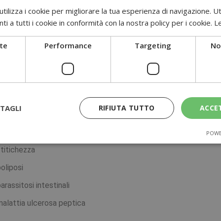
astroenteriti
ilizza i cookie per migliorare la tua esperienza di navigazione. Ut
i a tutti i cookie in conformità con la nostra policy per i cookie.
Le
malattia da reflusso gastroesofageo
dispepsia
te
Performance
Targeting
Non
eliachia
alattie infiammatorie croniche intestinali, morbo di Crohn, retto
indrome dell’intestino irritabile, diarrea, stipsi
TAGLI
RIFIUTA TUTTO
ACCE
iverticolite
malassorbimento
POWE
stitichezza
oliposi
arassitosi intestinali
malattia ulcerosa peptica