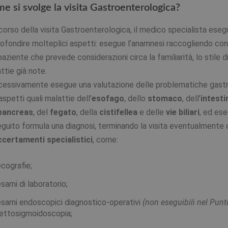
e si svolge la visita Gastroenterologica?
corso della visita Gastroenterologica, il medico specialista es
ofondire molteplici aspetti: esegue l’anamnesi raccogliendo con s
paziente che prevede considerazioni circa la familiarità, lo stile di
ttie già note.
essivamente esegue una valutazione delle problematiche gastr
 aspetti quali malattie dell’
esofago
, dello
stomaco
, dell’
intesti
pancreas
, del
fegato
, della
cistifellea
e delle
vie biliari
, ed es
eguito formula una diagnosi, terminando la visita eventualmente 
ccertamenti specialistici
, come:
ecografie
;
sami di laboratorio
;
esami endoscopici diagnostico-operativi
(non eseguibili nel Pun
rettosigmoidoscopia;