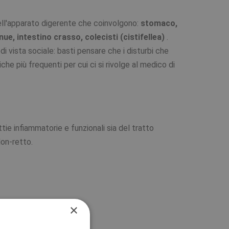
dell'apparato digerente che coinvolgono:
stomaco,
ue, intestino crasso, colecisti (cistifellea)
.
vista sociale: basti pensare che i disturbi che
e più frequenti per cui ci si rivolge al medico di
ie infiammatorie e funzionali sia del tratto
lon-retto.
×