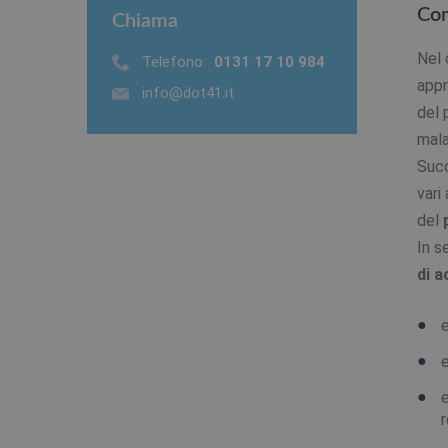
Com
Chiama
Nel 
Telefono:
0131 17 10 984
appr
info@dot41.it
del 
mala
Succ
vari
del
In s
di a
e