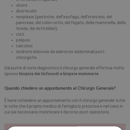
ulcere
diverticoliti
neoplasie (gastriche, dell'esofago, dell'intestino, del
pancreas, del colon-retto, del fegato, della mammella, della
tiroide, dei dotti biliari);
cisti
poliposi
calcolosi
sindromi dolorose da aderenze addominali post-
chirurgiche.
Dal punto di vista diagnostico il chirurgo generale effettua molto
spesso
biopsie dei linfonodi e biopsie mammarie
.
Quando chiedere un appuntamento al Chirurgo Generale?
È bene richiedere un appuntamento con il chirurgo generale tutte
le volte che il proprio medico di famiglia lo prescriva e nel caso in
cui sia necessario monitorare il decorso post-operatorio.