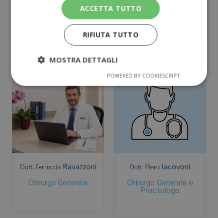
Chirurgo Generale -
Chirurgo Generale e
ACCETTA TUTTO
Proctologo
Proctologo
RIFIUTA TUTTO
MOSTRA DETTAGLI
POWERED BY COOKIESCRIPT
Ravazzoni
Iacovoni
Dott. Ferruccio
Dott. Piero
Chirurgo Generale
Chirurgo Generale e
Proctologo