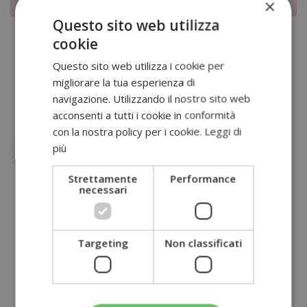
Al momento non è possibile prenotare online, chiamaci!
×
Questo sito web utilizza
cookie
Questo sito web utilizza i cookie per
Dot 41 per la salute
migliorare la tua esperienza di
Dottori
navigazione. Utilizzando il nostro sito web
acconsenti a tutti i cookie in conformità
con la nostra policy per i cookie.
Leggi di
più
Strettamente
Performance
necessari
Targeting
Non classificati
Quarati
Lenti
Dott. Raoul
Dott. Luca Matteo