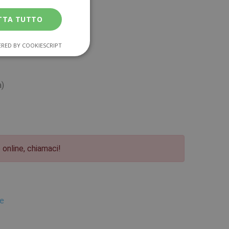
TTA TUTTO
RED BY COOKIESCRIPT
a)
online, chiamaci!
te