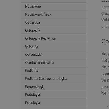
L’au
caso
Nutrizione
grad
Nutrizione Clinica
Valu
Oculistica
alla
Ortopedia
Ortopedia Pediatrica
Co
Ortottica
Nell
Osteopatia
del 
Otorinolaringoiatria
sint
Pediatria
Ispe
Pediatria Gastroenterologica
Se n
cer
Pneumologia
Nel 
Podologia
Psicologia