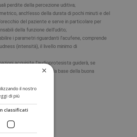
uali perdite della percezione uditiva;
etrico, anch’esso della durata di pochi minuti e del
’orecchio del paziente e serve in particolare per
nsabili della funzione dell’udito;
bilire i parametri riguardanti l’acufene, comprende
ness (intensità), il livello minimo di
azioni acquisite l’audioprotesista guiderà, se
×
Una consulenza mirata è alla base della buona
ilizzando il nostro
ggi di più
ia?
 classificati