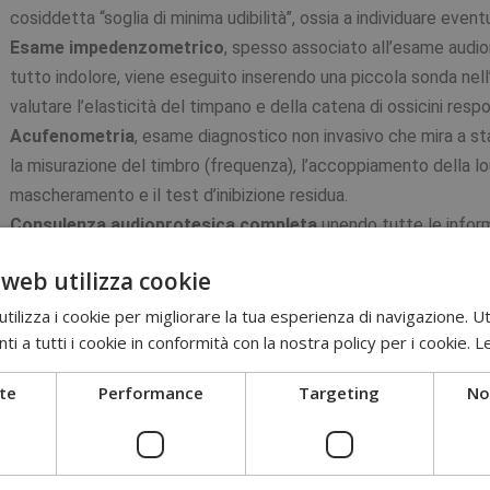
cosiddetta “soglia di minima udibilità”, ossia a individuare event
Esame impedenzometrico
, spesso associato all’esame audiom
tutto indolore, viene eseguito inserendo una piccola sonda nell
valutare l’elasticità del timpano e della catena di ossicini respo
Acufenometria
, esame diagnostico non invasivo che mira a sta
la misurazione del timbro (frequenza), l’accoppiamento della loud
mascheramento e il test d’inibizione residua.
Consulenza audioprotesica completa
unendo tutte le inform
necessario, nella scelta della soluzione acustica più indicata. 
 web utilizza cookie
accettazione e della buona riuscita della applicazione.
ilizza i cookie per migliorare la tua esperienza di navigazione. Ut
i a tutti i cookie in conformità con la nostra policy per i cookie.
Le
li sono le patologie trattate dall'Audiolog
te
Performance
Targeting
Non
atologie trattate più spesso dall’
Audiologo
sono:
Afasie