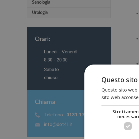
Senologia
Urologia
Orari:
Lunedi - Venerdì
8:30 - 20:00
Sabato
chiuso
Questo sito
Questo sito web ut
sito web acconsent
Qua
Chiama
Strettamen
Telefono:
0131 17 10 984
Le p
necessari
info@dot41.it