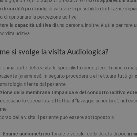
diologo, inoltre, si occupa di prescrivere l’uso di
apparecchi acus
 di
sordità profonda
, di valutare la possibilità di utilizzare impia
o di ripristinare la percezione uditiva.
tare la
capacità uditiva
di una persona, inoltre, è utile per fare
 perdita uditiva.
me si svolge la visita Audiologica?
a prima parte della visita lo specialista raccogliere il numero maggi
paziente (anamnesi). In seguito procederà a effettuare tutti gli
e
omatologia riferita dal paziente:
zione della membrana timpanica e del condotto uditivo est
ecessario lo specialista effettua il “lavaggio auricolare”, nel caso
ume.
corso della visita il paziente può essere sottoposto a:
Esame audiometrico
tonale e vocale, della durata di pochi mi