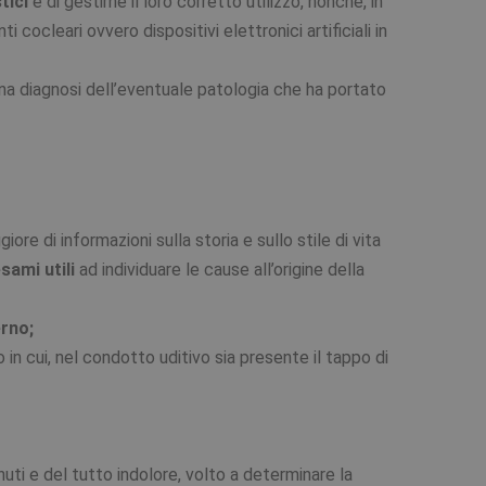
tici
e di gestirne il loro corretto utilizzo, nonché, in
nti cocleari ovvero dispositivi elettronici artificiali in
 una diagnosi dell’eventuale patologia che ha portato
ore di informazioni sulla storia e sullo stile di vita
sami utili
ad individuare le cause all’origine della
erno;
 in cui, nel condotto uditivo sia presente il tappo di
nuti e del tutto indolore, volto a determinare la