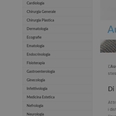
Cardiologia
Chirurgia Generale
Chirurgia Plastica
A
Dermatologia
Ecografie
Ematologia
Endocrinologia
Fisioterapia
L’
Au
Gastroenterologia
stes
Ginecologia
Di
Infettivologia
Medicina Estetica
Attr
Nefrologia
i di
Neurologia