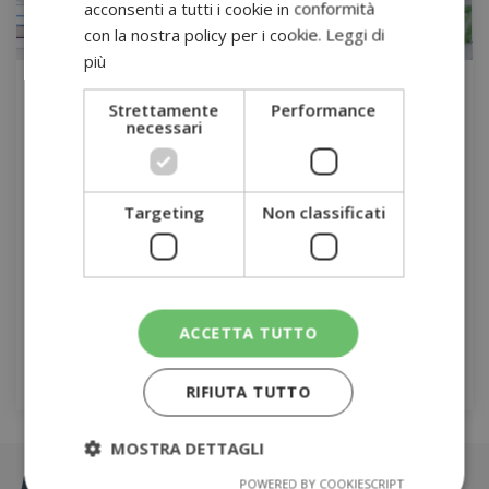
acconsenti a tutti i cookie in conformità
con la nostra policy per i cookie.
Leggi di
più
13
Strettamente
Performance
necessari
Lug
10 regole per affrontare al meglio lo stress da
rientro!
Targeting
Non classificati
da
Dot 41 Punto Medico
Il post-vacation blues, è un disturbo che colpisce sei milioni
di italiani al ritorno dalle ferie. […]
ACCETTA TUTTO
Leggi tutto
RIFIUTA TUTTO
MOSTRA DETTAGLI
POWERED BY COOKIESCRIPT