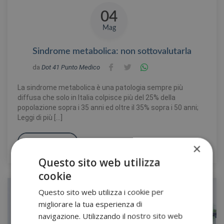
04
Mag
Sindrome metabolica: non sottovalutarla
da
Dot 41 Punto Medico
La sindrome metabolica è una patologia sempre più
diffusa che solo in Italia colpisce più del 25% della
popolazione sopra i 35 anni ed oltre il 35% sopra i 50 anni;
Leggi di più […]
Leggi tutto
×
Questo sito web utilizza
cookie
Questo sito web utilizza i cookie per
migliorare la tua esperienza di
navigazione. Utilizzando il nostro sito web