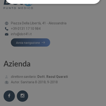
Piazza Della Libertà, 41 - Alessandria
+39 0131 17 10 984
info@dot41.it
Avvia navigazione
Azienda
direttore sanitario:
Dott. Raoul Quarati
Autor. Sanitaria 8-2018; 9-2018