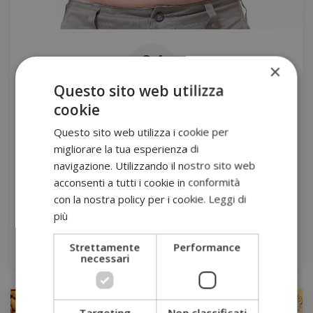
04
×
Mag
Questo sito web utilizza
cookie
Sindrome metabolica: non sottovalutarla
Questo sito web utilizza i cookie per
da
Dot 41 Punto Medico
migliorare la tua esperienza di
La sindrome metabolica è una patologia sempre più
navigazione. Utilizzando il nostro sito web
diffusa che solo in Italia colpisce più del 25% della
acconsenti a tutti i cookie in conformità
popolazione sopra i 35 anni ed oltre il 35% sopra i 50 anni;
con la nostra policy per i cookie.
Leggi di
Leggi di più […]
più
Leggi tutto
Strettamente
Performance
necessari
Targeting
Non classificati