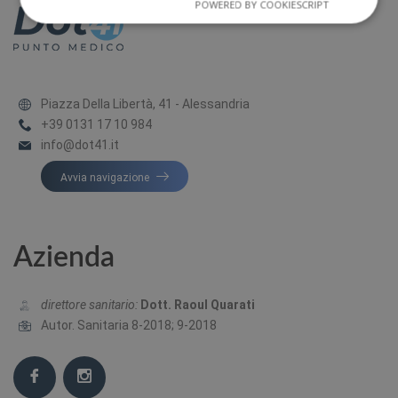
POWERED BY COOKIESCRIPT
Piazza Della Libertà, 41 - Alessandria
+39 0131 17 10 984
info@dot41.it
Avvia navigazione
Azienda
direttore sanitario:
Dott. Raoul Quarati
Autor. Sanitaria 8-2018; 9-2018