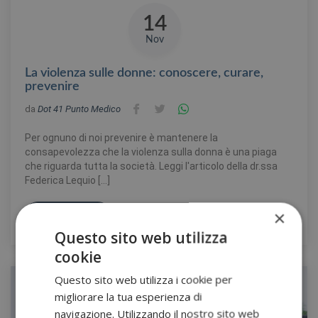
14
Nov
La violenza sulle donne: conoscere, curare,
prevenire
da
Dot 41 Punto Medico
Per ognuno di noi prevenire è mantenere la
consapevolezza che la violenza sulla donna è una piaga
che riguarda tutta la società. Leggi l'articolo della dr.ssa
Federica Lequio […]
×
Leggi tutto
Questo sito web utilizza
cookie
Questo sito web utilizza i cookie per
migliorare la tua esperienza di
navigazione. Utilizzando il nostro sito web