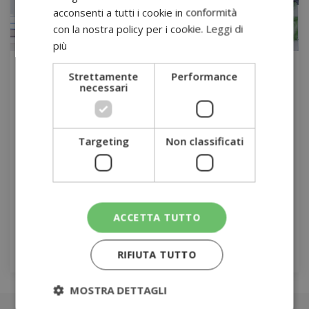
acconsenti a tutti i cookie in conformità
con la nostra policy per i cookie.
Leggi di
più
Strettamente
Performance
13
necessari
Lug
10 regole per affrontare al meglio lo stress da
Targeting
Non classificati
rientro!
da
Dot 41 Punto Medico
Il post-vacation blues, è un disturbo che colpisce sei milioni
di italiani al ritorno dalle ferie. […]
ACCETTA TUTTO
Leggi tutto
RIFIUTA TUTTO
MOSTRA DETTAGLI