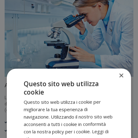
×
Questo sito web utilizza
Analisi Microbiologiche
cookie
Le analisi microbiologiche sono utili a diagnosticare le infezioni e
Questo sito web utilizza i cookie per
determinare eventuali patogeni attraverso indagini dirette
migliorare la tua esperienza di
(esame colturale) o indiretti (ricerca di anticorpi) o genetiche.
navigazione. Utilizzando il nostro sito web
Tampone faringeo (esame colturale)
acconsenti a tutti i cookie in conformità
Esame colturale delle feci
con la nostra policy per i cookie.
Leggi di