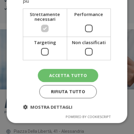
più
Ricerca parassiti nelle feci
Urinocoltura
Strettamente
Performance
necessari
Targeting
Non classificati
Vuoi saperne di più sui
servizi Punto Prelievi
offerti da Dot 41?
Richiedi informazioni
ACCETTA TUTTO
RIFIUTA TUTTO
MOSTRA DETTAGLI
POWERED BY COOKIESCRIPT
Piazza Della Libertà, 41 - Alessandria