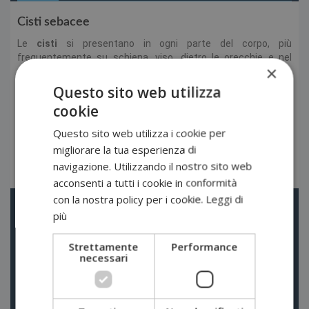
Cisti sebacee
Le
cisti
si presentano in ogni parte del corpo, più
frequentemente su schiena, viso, dietro le orecchie e nel
×
cuoio capelluto ove spesso sono multiple; nell’ uomo non è
infrequente la localizzazione scrotale multipla.
Questo sito web utilizza
Manifestazione della dilatazione di una
ghiandola sebacea
il
cookie
cui foro di uscita si è chiuso con conseguente ristagno di
sebo.
Questo sito web utilizza i cookie per
Sottocutanee: si riconoscono come palline inizialmente dure,
migliorare la tua esperienza di
poi più o meno molli, spesso con un puntino nero o grigio al
navigazione. Utilizzando il nostro sito web
centro.
acconsenti a tutti i cookie in conformità
con la nostra policy per i cookie.
Leggi di
+
Lipomi
più
Strettamente
Performance
+
Basaliomi
necessari
+
Varici e Vene Varicosi