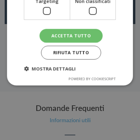
Targeting
Non classificati
+
Altri inestetismi
ACCETTA TUTTO
E’ possibile inoltre eseguire medicazioni e controlli di ferite
chirurgiche oltre che la rimozione di punti e graffette a
pazienti operati in strutture lontane
RIFIUTA TUTTO
MOSTRA DETTAGLI
POWERED BY COOKIESCRIPT
Domande Frequenti
Informazioni utili