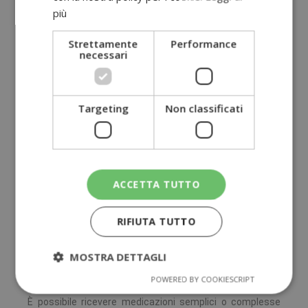
più
seconda delle esigenze dei pazienti. È fondamentale che
il paziente porti con sé il farmaco necessario e la
prescrizione medica, senza la quale non è possibile
Strettamente
Performance
procedere. Il materiale infermieristico di base è invece
necessari
fornito dall'Ambulatorio.
Targeting
Non classificati
Assistenza catetere vescicale e stomie
Sostituzione o posizionamento catetere vescicale.
ACCETTA TUTTO
Controllo e assistenza delle stomie intestinali ed urinarie.
RIFIUTA TUTTO
MOSTRA DETTAGLI
POWERED BY COOKIESCRIPT
Esecuzione di medicazione
È possibile ricevere medicazioni semplici o complesse