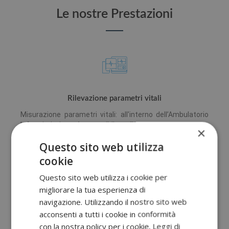
Le nostre Prestazioni
Rilevazione parametri vitali
Misurazione parametri vitali: all'interno dell’Ambulatorio
Infermieristico è possibile rilevare con estrema
×
precisione la frequenza cardiaca, la pressione arteriosa,
Questo sito web utilizza
la saturazione ed effettuare il controllo glicemico.
cookie
Questo sito web utilizza i cookie per
migliorare la tua esperienza di
navigazione. Utilizzando il nostro sito web
Somministrazione di terapia iniettiva ed endovenosa
acconsenti a tutti i cookie in conformità
con la nostra policy per i cookie.
Leggi di
Eseguiamo iniezioni intramuscolari o sottocutanee a